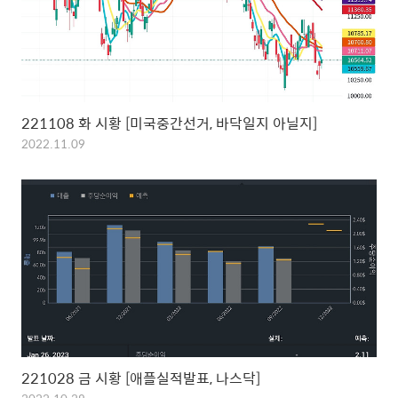
221108 화 시황 [미국중간선거, 바닥일지 아닐지]
2022.11.09
221028 금 시황 [애플실적발표, 나스닥]