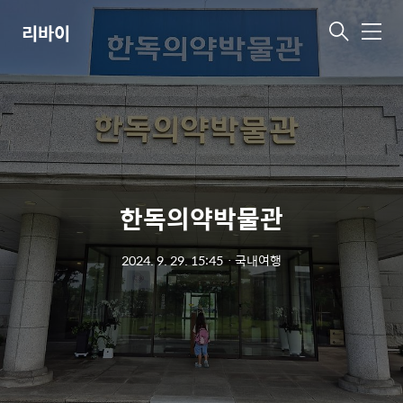
리바이
메
뉴
한독의약박물관
2024. 9. 29. 15:45
ㆍ
국내여행