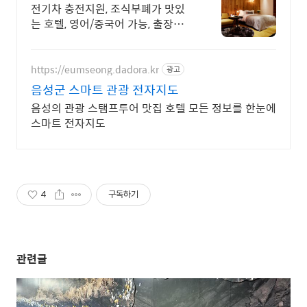
페이지 예약시 10% 할인
전기차 충전지원, 조식부폐가 맛있
는 호텔, 영어/중국어 가능, 출장객
우대
https://eumseong.dadora.kr
광고
음성군 스마트 관광 전자지도
음성의 관광 스탬프투어 맛집 호텔 모든 정보를 한눈에
스마트 전자지도
4
구독하기
관련글