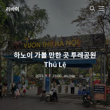
리바이
메
뉴
하노이 가볼 만한 곳 투레공원
Thủ Lệ
2023. 5. 7. 23:00
ㆍ
Hà Nội