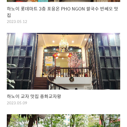
하노이 롯데마트 3층 포응온 PHO NGON 쌀국수 반쎄오 맛
집
2023.05.12
하노이 교자 맛집 중화교자왕
2023.05.09